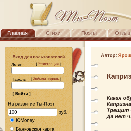
Главная
Стихи
Поэты
Отзыв
Автор:
Ярош
Вход для пользователей
Логин
[
Регистрация
]
Каприз
Пароль
[
Забыли пароль
]
Какая обу
Капризна
На развитие Ты-Поэт:
Трещит б
руб.
Да нет ч
ЮMoney
Банковская карта