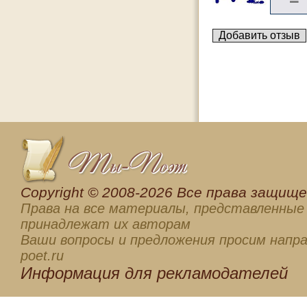
Сopyright © 2008-2026 Все права защищен
Права на все материалы, представленные 
принадлежат их авторам
Ваши вопросы и предложения просим напра
poet.ru
Информация для
рекламодателей