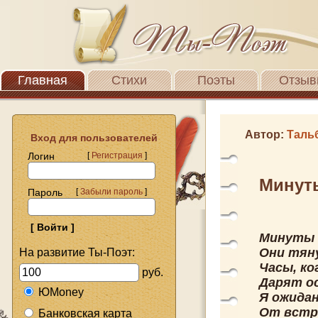
Главная
Стихи
Поэты
Отзыв
Автор:
Таль
Вход для пользователей
Логин
[
Регистрация
]
Минут
Пароль
[
Забыли пароль
]
Минуты 
Они тян
На развитие Ты-Поэт:
Часы, ко
руб.
Дарят о
ЮMoney
Я ожида
От встр
Банковская карта