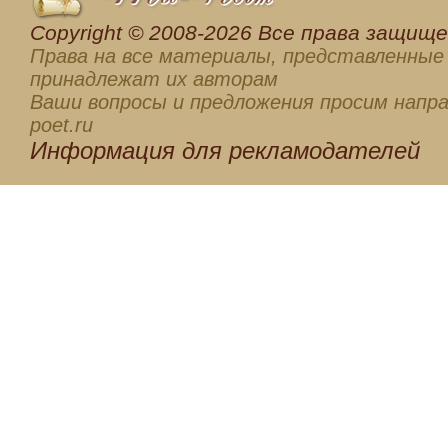
Сopyright © 2008-2026 Все права защищен
Права на все материалы, представленные 
принадлежат их авторам
Ваши вопросы и предложения просим напра
poet.ru
Информация для
рекламодателей