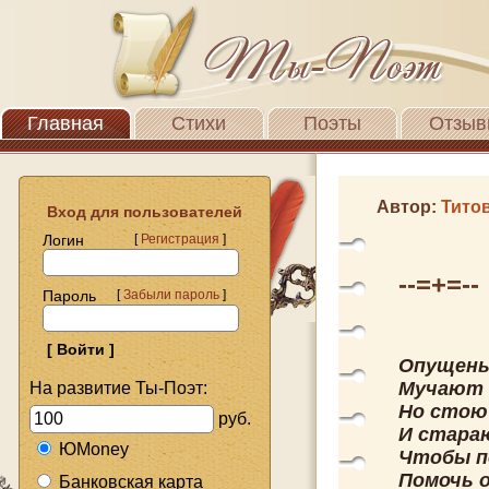
Главная
Стихи
Поэты
Отзыв
Автор:
Тито
Вход для пользователей
Логин
[
Регистрация
]
--=+=--
Пароль
[
Забыли пароль
]
Опущены
Мучают м
На развитие Ты-Поэт:
Но стою 
руб.
И стара
ЮMoney
Чтобы по
Помочь 
Банковская карта