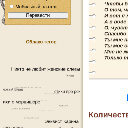
Чтобы б
Мобильный платёж
О том, ч
И вот я 
А в вод
О, чувст
Спасибо 
Ты мне 
Облако тегов
Ты моё 
Мне не ж
Только 
Количест