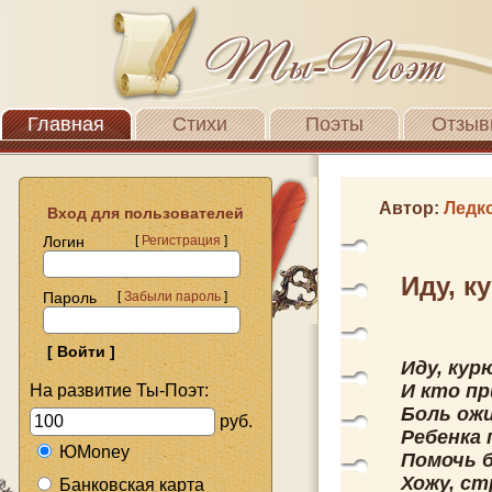
Главная
Стихи
Поэты
Отзыв
Автор:
Ледк
Вход для пользователей
Логин
[
Регистрация
]
Иду, ку
Пароль
[
Забыли пароль
]
Иду, кур
И кто пр
На развитие Ты-Поэт:
Боль ожи
руб.
Ребенка 
ЮMoney
Помочь б
Хожу, с
Банковская карта