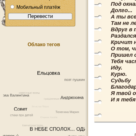
Под окна
Мобильный платёж
Долго...
А ты все
Там не ле
Вдруг в
Раздался
Кричит 
Облако тегов
О том, ч
Пришел о
Тебя част
Иду.
Курю.
Судьбу
Благода
Я твой 
И я теб