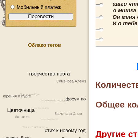
шаги что
Мобильный платёж
А мишка
Он меня
И о тебе
Облако тегов
Количест
Общее ко
Другие ст