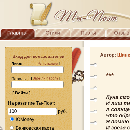
Главная
Стихи
Поэты
Отзыв
Автор:
Шинк
Вход для пользователей
Логин
[
Регистрация
]
***
Пароль
[
Забыли пароль
]
Луна смо
И лиш т
На развитие Ты-Поэт:
А солнце
руб.
Что обра
ЮMoney
Я помню 
И звезд 
Банковская карта