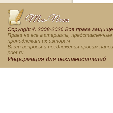
Сopyright © 2008-2026 Все права защищен
Права на все материалы, представленные 
принадлежат их авторам
Ваши вопросы и предложения просим напра
poet.ru
Информация для
рекламодателей