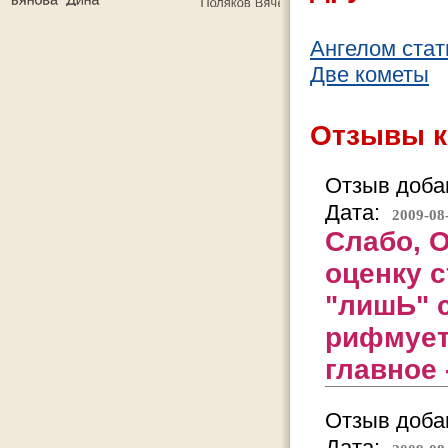
Ангелом стат
Две кометы
Отзывы к
Отзыв добав
Дата:
2009-08
Слабо, О
оценку 
"лишЬ" 
рифмуете
главное 
Отзыв добав
Дата: