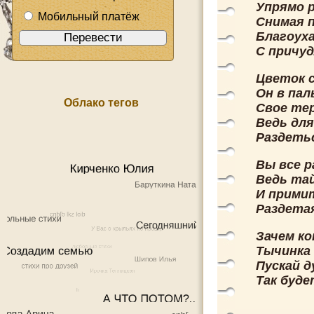
Упрямо р
Мобильный платёж
Снимая 
Благоух
С причуд
Цветок 
Он в па
Облако тегов
Свое те
Ведь для
Раздетьс
Вы все р
Ведь тай
И прими
Раздетая
Зачем к
Тычинка
Пускай д
Так буде