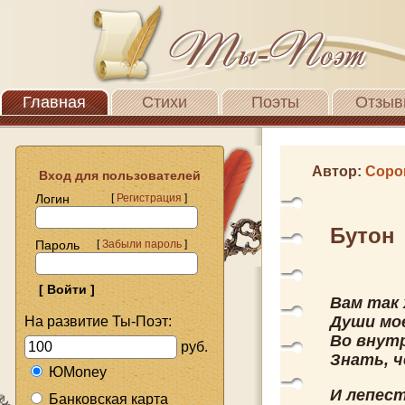
Главная
Стихи
Поэты
Отзыв
Автор:
Соро
Вход для пользователей
Логин
[
Регистрация
]
Бутон
Пароль
[
Забыли пароль
]
Вам так
Души мо
На развитие Ты-Поэт:
Во внутр
руб.
Знать, ч
ЮMoney
И лепест
Банковская карта