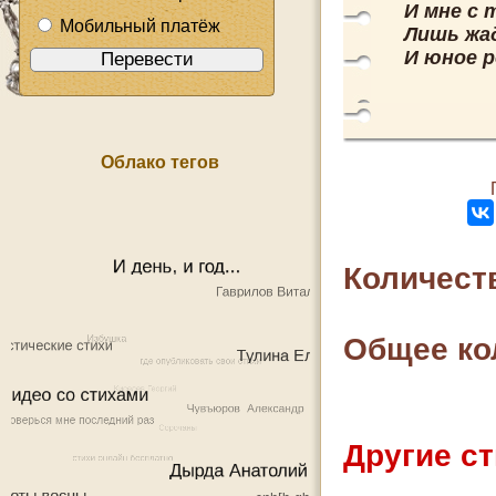
И мне с 
Мобильный платёж
Лишь жа
И юное р
Облако тегов
Количест
Общее ко
Другие ст