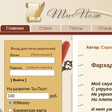
Главная
Стихи
Поэты
Отзыв
Автор:
Соро
Вход для пользователей
Логин
[
Регистрация
]
Фарха
Пароль
[
Забыли пароль
]
Мой смуг
С упруго
На развитие Ты-Поэт:
Не укро
руб.
Ни плеть
ЮMoney
И нет уж
Банковская карта