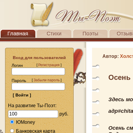
Главная
Стихи
Поэты
Отзыв
Автор:
Холс
Вход для пользователей
Логин
[
Регистрация
]
Осень 
Пароль
[
Забыли пароль
]
Здесь м
На развитие Ты-Поэт:
адр#chit
руб.
ЮMoney
Осень см
Банковская карта