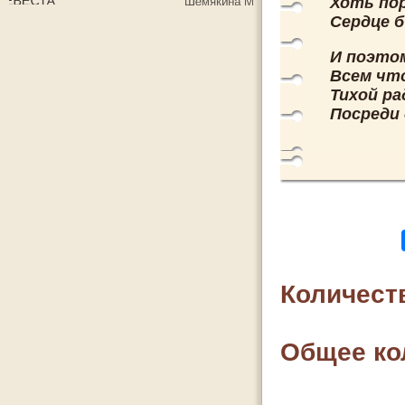
Хоть по
Сердце б
И поэто
Всем чт
Тихой р
Посреди
Количест
Общее ко