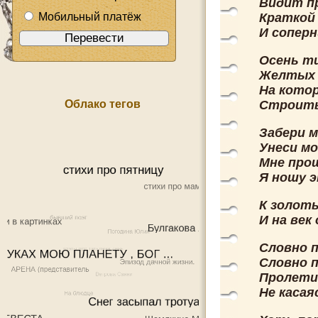
Видит п
Мобильный платёж
Краткой
И соперн
Осень ти
Желтых 
На кото
Облако тегов
Строить
Забери 
Унеси м
Мне про
Я ношу э
К золот
И на век
Словно 
Словно п
Пролети
Не каса