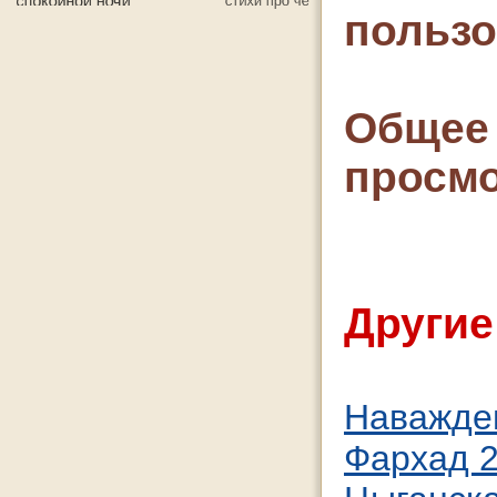
польз
Общее 
просмо
Другие
Наважде
Фархад 