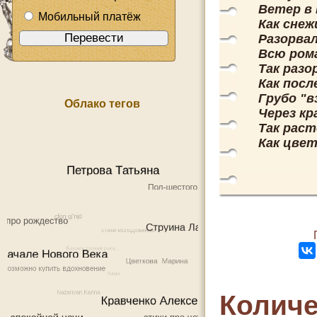
Ветер в 
Мобильный платёж
Как снеж
Разорва
Всю рома
Так разо
Как посл
Грубо "в
Облако тегов
Через кр
Так раст
Как цвет
Количе