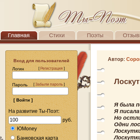
Главная
Стихи
Поэты
Отзыв
Автор:
Соро
Вход для пользователей
Логин
[
Регистрация
]
Лоскут
Пароль
[
Забыли пароль
]
Я была п
Я писала
На развитие Ты-Поэт:
Но остл
руб.
Одни лос
ЮMoney
Лоскутки
Лоскутки
Банковская карта