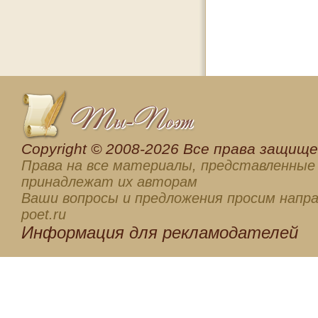
Сopyright © 2008-2026 Все права защищен
Права на все материалы, представленные 
принадлежат их авторам
Ваши вопросы и предложения просим напра
poet.ru
Информация для
рекламодателей