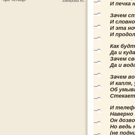
И печка 
Зачем с
И словно
И эта но
И продо
Как будт
Да и куд
Зачем св
Да и вод
Зачем в
И капля,
Об умыв
Стекает 
И телефо
Наверно
Он дозво
Но ведь 
(не подн