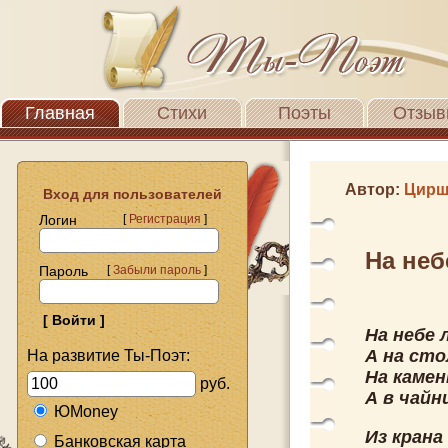
Главная
Стихи
Поэты
Отзыв
Автор:
Цирш
Вход для пользователей
Логин
[
Регистрация
]
На неб
Пароль
[
Забыли пароль
]
На небе 
А на сто
На развитие Ты-Поэт:
На камен
руб.
А в чайн
ЮMoney
Из крана
Банковская карта