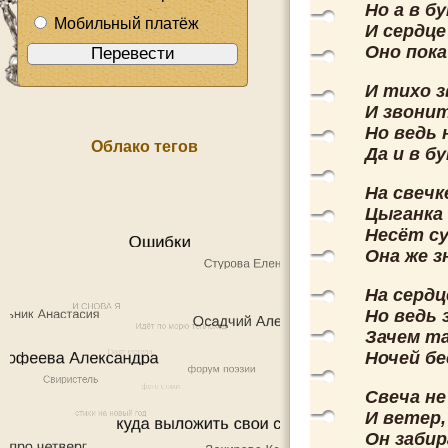
Но а в б
Мобильный платёж
И сердце
Оно пок
И тихо 
И звони
Но ведь 
Облако тегов
Да и в б
На свечк
Цыганка 
Несёт су
Она же з
На сердц
Но ведь 
Зачем та
Ночей бе
Свеча не
И ветер,
Он заби