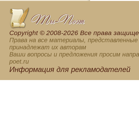
Сopyright © 2008-2026 Все права защищен
Права на все материалы, представленные 
принадлежат их авторам
Ваши вопросы и предложения просим напра
poet.ru
Информация для
рекламодателей