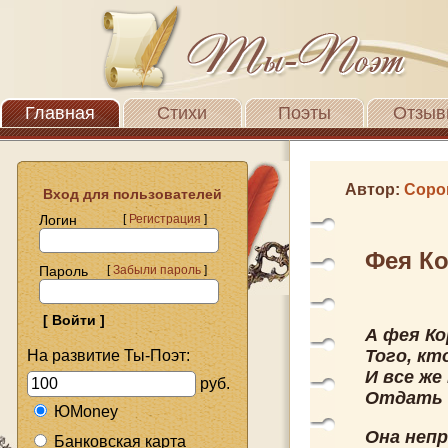
Главная
Стихи
Поэты
Отзыв
Автор:
Соро
Вход для пользователей
Логин
[
Регистрация
]
Фея Ко
Пароль
[
Забыли пароль
]
А фея Ко
Того, кт
На развитие Ты-Поэт:
И все же
руб.
Отдать е
ЮMoney
Она непр
Банковская карта