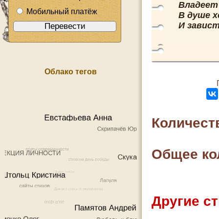
Владеет 
Мобильный платёж
В душе х
И завист
Облако тегов
Количест
Общее ко
Другие ст