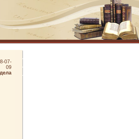
8-07-
09
здела