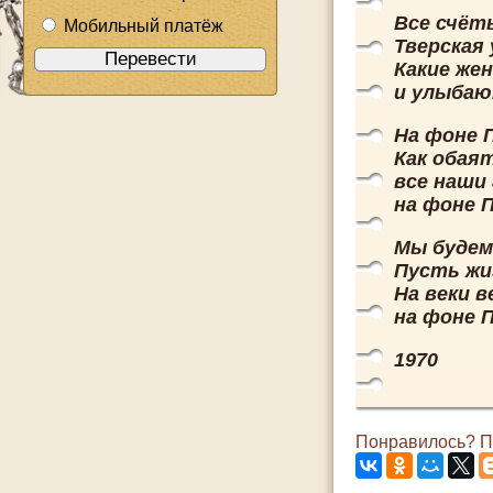
Все счёты
Мобильный платёж
Тверская 
Какие же
и улыбаю
На фоне 
Как обая
все наши
на фоне 
Мы будем
Пусть жи
На веки 
на фоне 
1970
Понравилось? По