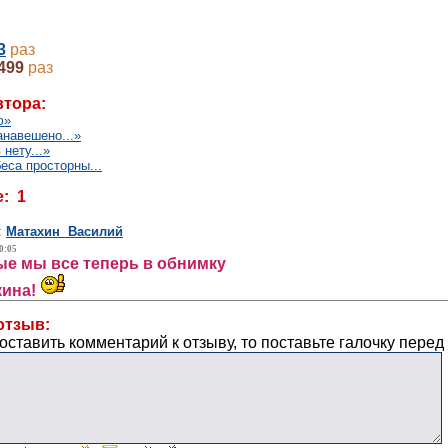
3
раз
499
раз
втора:
ю»
анавешено...»
нету...»
еса просторны...
: 1
:
Матахин Василий
0:05
ые мы все теперь в обнимку
кина!
отзыв:
оставить комментарий к отзыву, то поставьте галочку перед