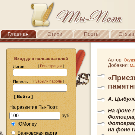
Главная
Стихи
Поэты
Отзыв
Вход для пользователей
Автор:
Окудж
Добавил:
Ма
Логин
[
Регистрация
]
«Приез
Пароль
[
Забыли пароль
]
памятн
А. Цыбул
На развитие Ты-Поэт:
На фоне 
руб.
Фотограф
Фотограф
ЮMoney
на фоне 
Банковская карта