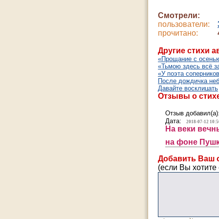
Смотрели:
пользователи:
прочитано:
Другие стихи а
«Прощание с осень
«Тьмою здесь всё з
«У поэта соперников 
После дождичка неб
Давайте восклицать
Отзывы о стихе
Отзыв добавил(а)
Дата:
2018-07-12 10:5
На веки вечн
на фоне Пуш
Добавить Ваш 
(если Вы хотите 