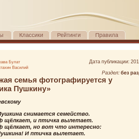
ы
Классики
Рейтинги
Правила
Дата публикации: 201
ава Булат
тахин Василий
Раздел:
без ра
жая семья фотографируется у
ика Пушкину»
евскому
Пушкина снимается семейство.
 щёлкает, и птичка вылетает.
 щёлкает, но вот что интересно:
Пушкина! И птичка вылетает.