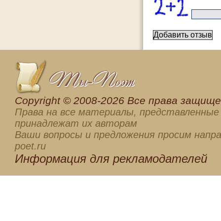
Сopyright © 2008-2026 Все права защищен
Права на все материалы, представленные 
принадлежат их авторам
Ваши вопросы и предложения просим напра
poet.ru
Информация для
рекламодателей