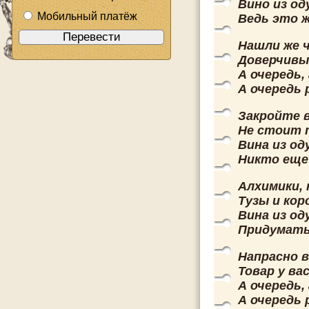
Вино из од
Мобильный платёж
Ведь это ж
Нашли же 
Доверчивы
А очередь, 
А очередь 
Закройте в
Не стоит 
Вина из од
Никто еще 
Алхимики, 
Тузы и кор
Вина из од
Придумать
Напрасно 
Товар у ва
А очередь, 
А очередь 