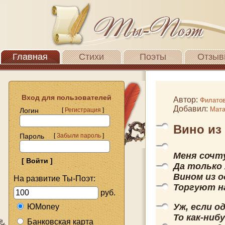
Главная
Стихи
Поэты
Отзыв
Вход для пользователей
Автор:
Филато
Добавил:
Мата
Логин
[
Регистрация
]
Вино из
Пароль
[
Забыли пароль
]
Меня сочт
Да только 
Вином из о
На развитие Ты-Поэт:
Торгуют на
руб.
Уж, если 
ЮMoney
То как-ниб
Банковская карта