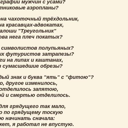
графии мужчин с усами?
тниковые аэропланы?
она чахоточный трёхдольник,
на красавцах-адвокатах,
калоши "Треугольник"
ова нега плеч покатых?
и символистов полупьяных?
ых футуристов затрапезы?
ги на липах и каштанах,
 сумасшедшие обрезы?
дый знак и буква "ять" с "фитою"?
о, другое изменилось,
 отделилось запятою,
ой и смертью отделилось.
для грядущего так мало,
о по грядущему тоскую
аю начинать сначала:
ет, я работал не впустую.