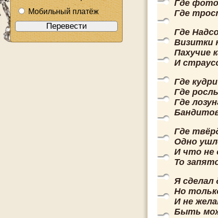
Где фото
Мобильный платёж
Где трос
Где Надс
Визитки 
Пахучие 
И страус
Где кудр
Где росл
Где лозун
Бандитов
Где твёр
Одно ушл
И что не
То запят
Я сделал 
Но тольк
И не жел
Быть мож