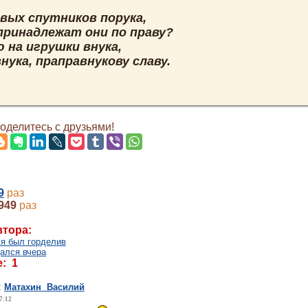
овых спутников порука,
принадлежат они по праву?
 на игрушки внука,
нука, праправнукову славу.
делитесь с друзьями!
9
раз
949
раз
втора:
 я был горделив
дался вчера
: 1
:
Матахин Василий
7:12