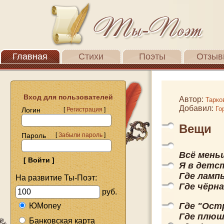
Главная
Стихи
Поэты
Отзыв
Вход для пользователей
Автор:
Тарко
Добавил:
Го
Логин
[
Регистрация
]
Вещи
Пароль
[
Забыли пароль
]
Всё мень
Я в детс
Где ламп
На развитие Ты-Поэт:
Где чёрна
руб.
Где "Ост
ЮMoney
Где плюш
Банковская карта