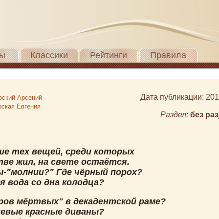
ы
Классики
Рейтинги
Правила
Дата публикации: 201
вский Арсений
рская Евгения
Раздел:
без ра
ше тех вещей, среди которых
тве жил, на свете остаётся.
ы-"молнии?" Где чёрный порох?
я вода со дна колодца?
ров мёртвых" в декадентской раме?
евые красные диваны?