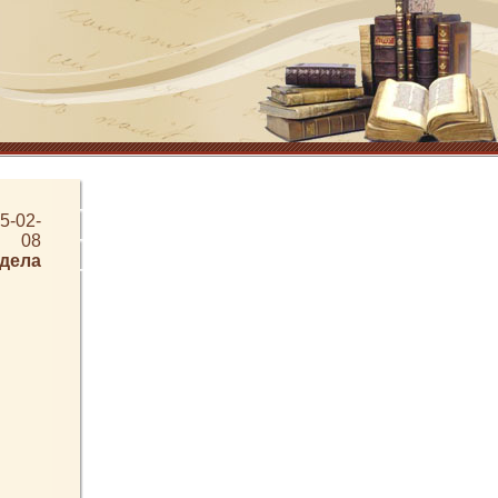
5-02-
08
здела