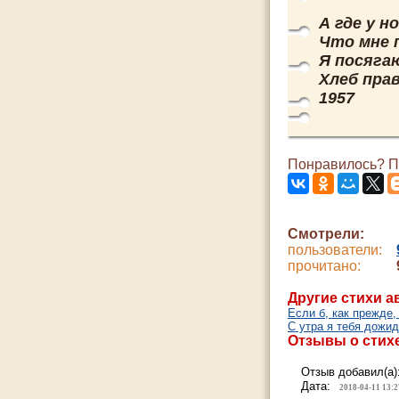
А где у н
Что мне 
Я посягаю
Хлеб прав
1957
Понравилось? По
Смотрели:
пользователи:
прочитано:
Другие стихи а
Если б, как прежде,
С утра я тебя дожи
Отзывы о стихе
Отзыв добавил(а)
Дата:
2018-04-11 13:2