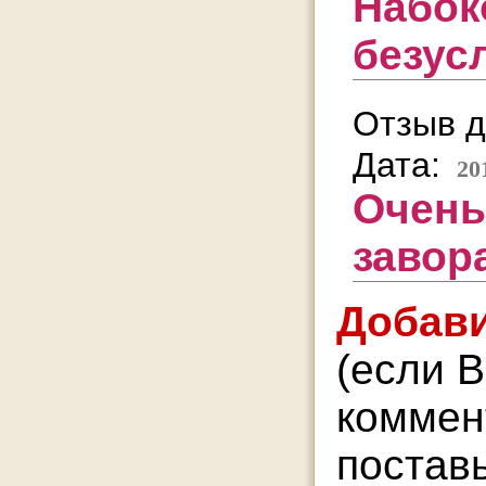
Набок
безус
Отзыв д
Дата:
20
Очень
завор
Добави
(если В
коммент
поставь