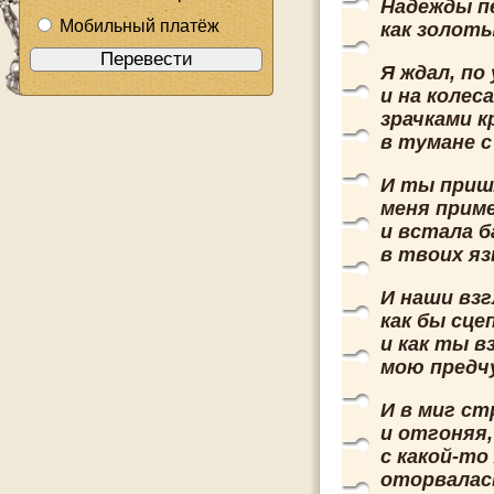
Надежды пе
Мобильный платёж
как золоты
Я ждал, по
и на колес
зрачками 
в тумане с
И ты приш
меня прим
и встала 
в твоих яз
И наши вз
как бы сце
и как ты в
мою предч
И в миг с
и отгоняя,
с какой-то
оторвалас