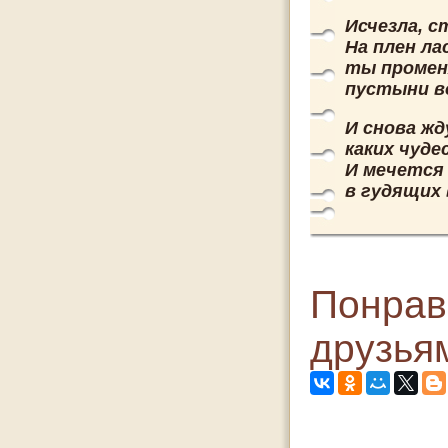
Исчезла, с
На плен л
ты промен
пустыни в
И снова жд
каких чуде
И мечется
в гудящих 
Понрав
друзья