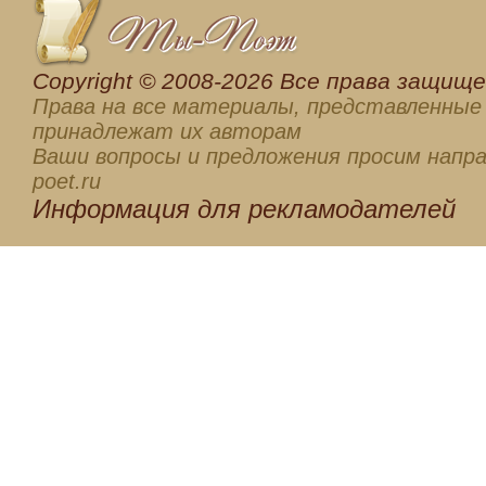
Сopyright © 2008-2026 Все права защищен
Права на все материалы, представленные 
принадлежат их авторам
Ваши вопросы и предложения просим напра
poet.ru
Информация для
рекламодателей