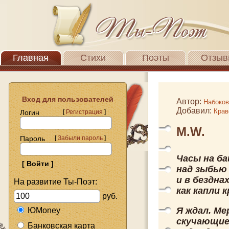
Главная
Стихи
Поэты
Отзыв
Вход для пользователей
Автор:
Набоко
Добавил:
Крав
Логин
[
Регистрация
]
M.W.
Пароль
[
Забыли пароль
]
Часы на б
над зыбью
и в бездна
На развитие Ты-Поэт:
как капли к
руб.
Я ждал. Ме
ЮMoney
скучающие
Банковская карта