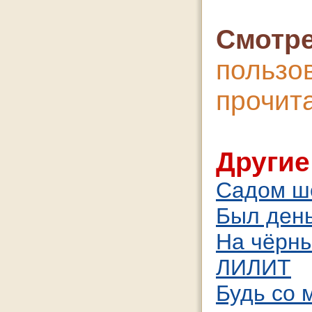
Смотре
польз
проч
Другие
Садом шё
Был день
На чёрны
ЛИЛИТ
Будь со 