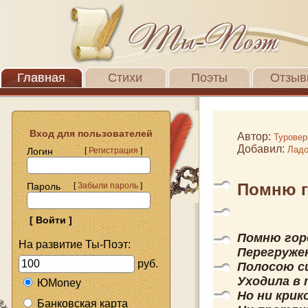
Главная
Стихи
Поэты
Отзыв
Вход для пользователей
Автор:
Туровер
Добавил:
Ладо
Логин
[
Регистрация
]
Помню г
Пароль
[
Забыли пароль
]
Помню гор
На развитие Ты-Поэт:
Перегружен
руб.
Полосою с
Уходила в 
ЮMoney
Но ни крик
Банковская карта