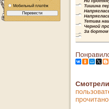
Ни протяну
Тишина пе
Мобильный платёж
Напряглась
Напряглас
Тетива наш
Черной пр
За бортом 
Понравило
Смотрели
пользова
прочит