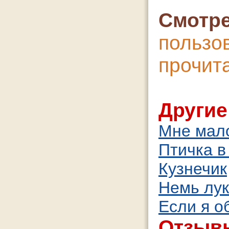
Смотре
польз
проч
Другие
Мне мало
Птичка в
Кузнечик
Немь лу
Если я о
Отзывы