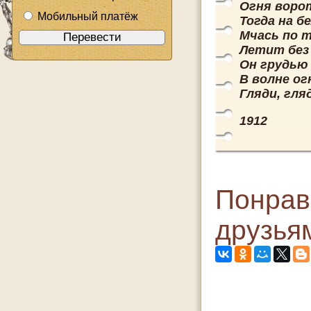
Огня ворот
Мобильный платёж
Тогда на б
Мчась по т
Летит без
Он грудью
В волне ог
Гляди, гля
1912
Понрав
друзья