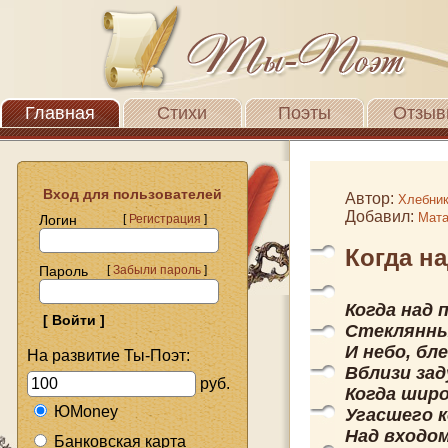
Главная
Стихи
Поэты
Отзыв
Вход для пользователей
Автор:
Хлебни
Добавил:
Мата
Логин
[
Регистрация
]
Когда на
Пароль
[
Забыли пароль
]
Когда над 
Стеклянный
И небо, бл
На развитие Ты-Поэт:
Вблизи зад
руб.
Когда широ
ЮMoney
Угасшего 
Над входом
Банковская карта