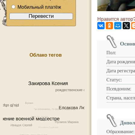
Мобильный платёж
Нравится автор?
Основ
Пол:
Облако тегов
Дата рождени
Дата регистр
Статус:
Псевдоним:
Страна, насе
Допол
Образование: