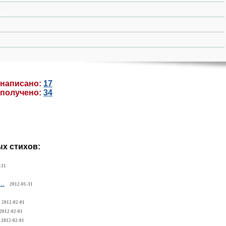
:
 написано:
17
 получено:
34
х стихов:
-31
..
2012-01-31
2012-02-01
2012-02-01
2012-02-01