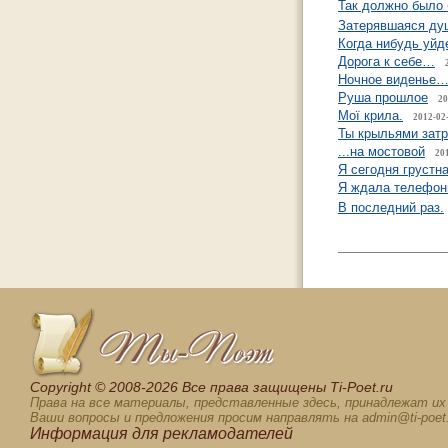
Так должно было
Затерявшаяся ду
Когда нибудь уйд
Дорога к себе…
Ночное виденье
Руша прошлое
20
Мої крила.
2012-02
Ты крыльями зат
...на мостовой
20
Я сегодня грустна
Я ждала телефон
В последний раз.
Сopyright © 2008-2026 Все права защищены Ti-Poet.ru
Права на все материалы, представленные здесь, принадлежат и
Ваши вопросы и предложения просим направлять на admin@ti-poet.
Информация для
рекламодателей