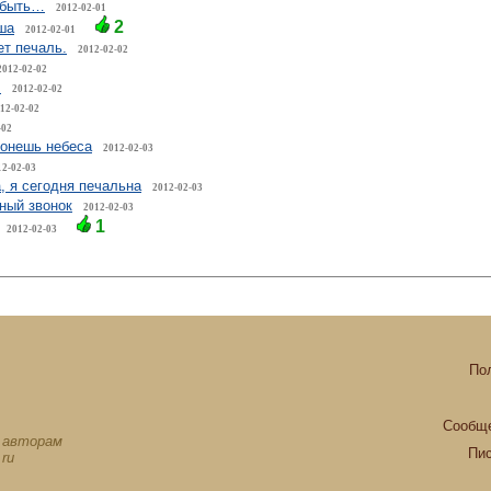
 быть…
2012-02-01
2
ша
2012-02-01
ет печаль.
2012-02-02
2012-02-02
…
2012-02-02
12-02-02
-02
ронешь небеса
2012-02-03
12-02-03
, я сегодня печальна
2012-02-03
ный звонок
2012-02-03
1
2012-02-03
По
Сообще
х авторам
Пи
ru