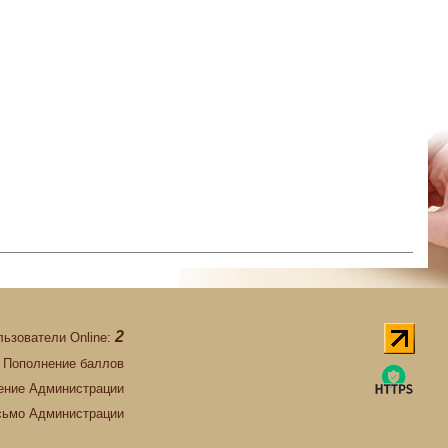
2
льзователи Online:
Пополнение баллов
ние Администрации
сьмо Администрации