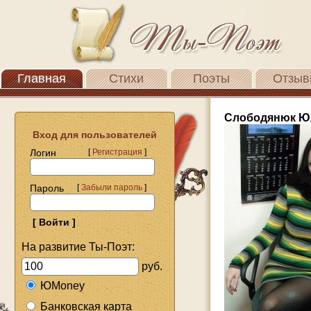
Главная
Стихи
Поэты
Отзыв
Слободянюк Ю
Вход для пользователей
Логин
[
Регистрация
]
Пароль
[
Забыли пароль
]
На развитие Ты-Поэт:
руб.
ЮMoney
Банковская карта