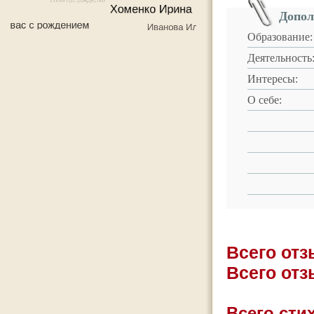
Допол
Образование:
Деятельность
Интересы:
О себе:
Всего от
Всего от
Всего стих