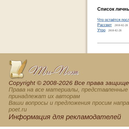
Список личны
Что остаётся пос
Рассвет
2010-02-28
Утро
2010-02-28
Сopyright © 2008-2026 Все права защищен
Права на все материалы, представленные 
принадлежат их авторам
Ваши вопросы и предложения просим напра
poet.ru
Информация для
рекламодателей