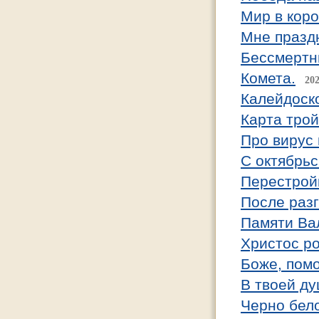
Мир в коро
Мне праздн
Бессмертн
Комета.
202
Калейдоск
Карта трой
Про вирус 
С октябрь
Перестрой
После разг
Памяти Ва
Христос ро
Боже, помо
В твоей ду
Черно бел