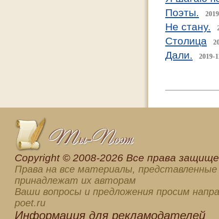
Поэты.
2019
Не стану.
Столица
2
Дали.
2019-1
Сopyright © 2008-2026 Все права защищен
Права на все материалы, представленные 
принадлежат их авторам
Ваши вопросы и предложения просим напра
poet.ru
Информация для
рекламодателей