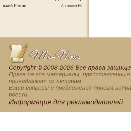
Сopyright © 2008-2026 Все права защищен
Права на все материалы, представленные 
принадлежат их авторам
Ваши вопросы и предложения просим напра
poet.ru
Информация для
рекламодателей