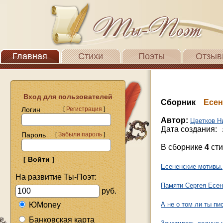
Главная
Стихи
Поэты
Отзыв
Вход для пользователей
Сборник
Есен
Логин
[
Регистрация
]
Автор:
Цветков Н
Дата создания:
Пароль
[
Забыли пароль
]
В сборнике
4
сти
Есененские мотивы.
На развитие Ты-Поэт:
Памяти Сергея Есен
руб.
ЮMoney
А не о том ли ты пи
Банковская карта