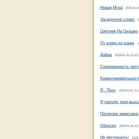
Новая Муза
2020-01-20
Загадочное слово
2
Цветник На Окошке
От корки до корки
2
Дайна
2020-01-26, 22:41:
Соразмерность несу
Коммуникабельност
Я - Поэт
2020-02-07, 22:
Я терплю твои выход
Погодная зарисовка
Обноски
2020-02-16, 14
Не беспокоить!
2020-