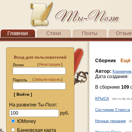
Главная
Стихи
Поэты
Отзыв
Вход для пользователей
Сборник
Ещё 
Логин
[
Регистрация
]
Автор:
Коровичев
Дата создания:
Пароль
[
Забыли пароль
]
В сборнике
109
с
КРЫСА
2015-12-06, 18:
На развитие Ты-Поэт:
Состояние Стресса
руб.
ЮMoney
Ночные терзания
20
Банковская карта