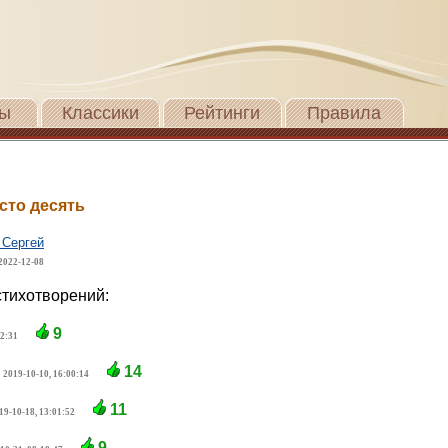
ы
Классики
Рейтинги
Правила
сто десять
 Сергей
2022-12-08
тихотворений:
9
42:31
14
2019-10-10, 16:00:14
11
19-10-18, 13:01:52
9