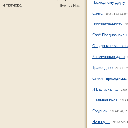
Последнему Другу
Синус
2019-11-13, 12:59:
Просветлённость
20
Своё Предназначен
Откуда мне было зн
Космические дали
Травоядное
2019-11-29
Стихи - проходимцы
Я Вас искал ...
2019-
Шальная пуля
2019-1
Смурной
2019-12-06, 15
Ну и ну !!!
2019-12-09, 