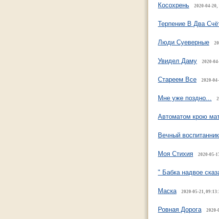
Косохрень
2020-04-20,
Терпение В Два Счё
Люди Суеверные
20
Увидел Даму
2020-04-
Стареем Все
2020-04-
Мне уже поздно...
2
Автоматом крою ма
Вечный воспитанник
Моя Стихия
2020-05-17
" Бабка надвое сказ
Маска
2020-05-21, 09:13
Ровная Дорога
2020-0