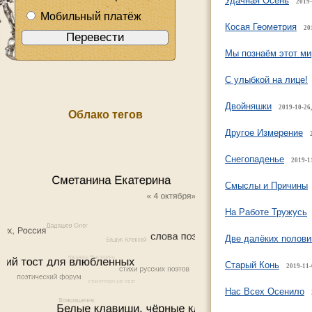
Удачная Осень
2019-
Мобильный платёж
Косая Геометрия
20
Мы познаём этот ми
С улыбкой на лице!
Двойняшки
2019-10-26,
Облако тегов
Другое Измерение
Снегопаденье
2019-1
Смыслы и Причины
На Работе Тружусь
Две далёких полови
Старый Конь
2019-11-
Нас Всех Осенило