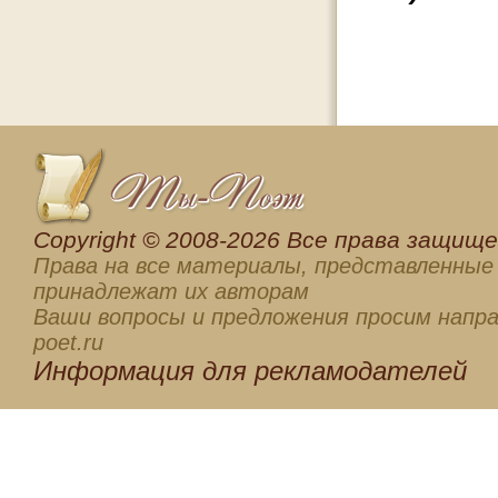
Сopyright © 2008-2026 Все права защищен
Права на все материалы, представленные 
принадлежат их авторам
Ваши вопросы и предложения просим напра
poet.ru
Информация для
рекламодателей