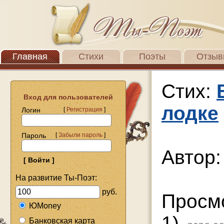
Главная
Стихи
Поэты
Отзыв
Стих:
Вход для пользователей
лодке
Логин
[
Регистрация
]
Пароль
[
Забыли пароль
]
Автор
На развитие Ты-Поэт:
руб.
Просм
ЮMoney
1)
Банковская карта