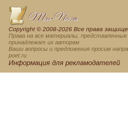
Сopyright © 2008-2026 Все права защищен
Права на все материалы, представленные 
принадлежат их авторам
Ваши вопросы и предложения просим напра
poet.ru
Информация для
рекламодателей