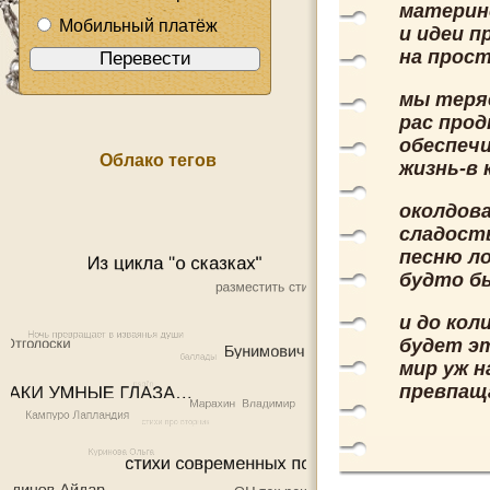
материн
Мобильный платёж
и идеи п
на прос
мы теря
рас прод
обеспеч
Облако тегов
жизнь-в
околдов
сладост
песню л
будто б
и до кол
будет э
мир уж н
превпаща