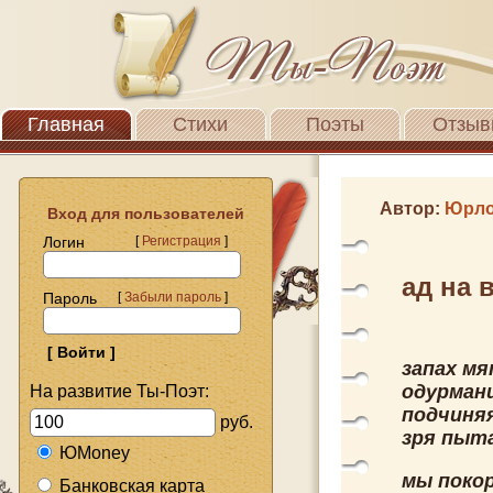
Главная
Стихи
Поэты
Отзыв
Автор:
Юрло
Вход для пользователей
Логин
[
Регистрация
]
ад на 
Пароль
[
Забыли пароль
]
запах мя
одурман
На развитие Ты-Поэт:
подчиняя
руб.
зря пыт
ЮMoney
мы поко
Банковская карта