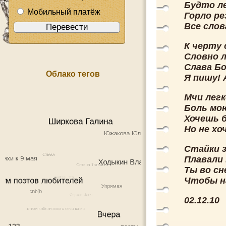
Будто л
Мобильный платёж
Горло ре
Все слов
К черту 
Словно л
Слава Бо
Облако тегов
Я пишу! 
Мчи легк
Боль мо
Хочешь 
Но не хо
Стайки з
Плавали 
Ты во сн
Чтобы н
02.12.10