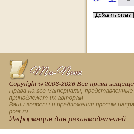
Сopyright © 2008-2026 Все права защищен
Права на все материалы, представленные 
принадлежат их авторам
Ваши вопросы и предложения просим напра
poet.ru
Информация для
рекламодателей