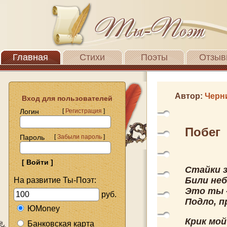
Главная
Стихи
Поэты
Отзыв
Автор:
Черн
Вход для пользователей
Логин
[
Регистрация
]
Побег
Пароль
[
Забыли пароль
]
Стайки з
Били не
На развитие Ты-Поэт:
Это ты 
руб.
Подло, п
ЮMoney
Крик мой
Банковская карта