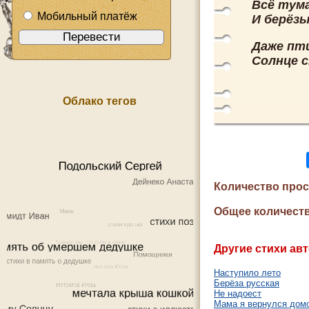
Всё тума
Мобильный платёж
И берёзы
Даже пт
Солнце 
Облако тегов
Количество про
Общее количеств
Другие стихи авт
Наступило лето
Берёза русская
Не надоест
Мама я вернулся дом