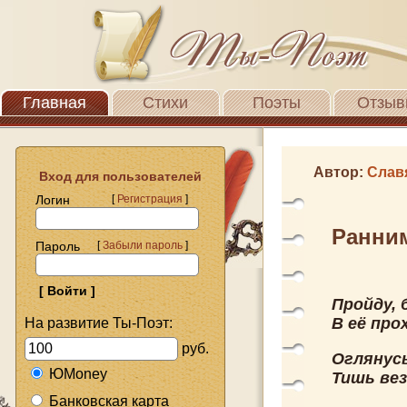
Главная
Стихи
Поэты
Отзыв
Автор:
Слав
Вход для пользователей
Логин
[
Регистрация
]
Ранни
Пароль
[
Забыли пароль
]
Пройду, 
В её про
На развитие Ты-Поэт:
руб.
Оглянусь
ЮMoney
Тишь вез
Банковская карта