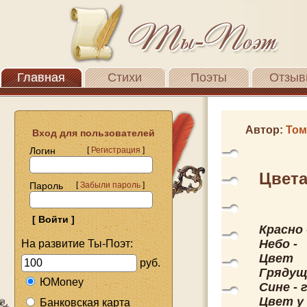
Главная
Стихи
Поэты
Отзыв
Автор:
Том
Вход для пользователей
Логин
[
Регистрация
]
Цвета
Пароль
[
Забыли пароль
]
Красно
Небо -
На развитие Ты-Поэт:
Цвет
руб.
Грядущ
ЮMoney
Сине - 
Цвет у
Банковская карта