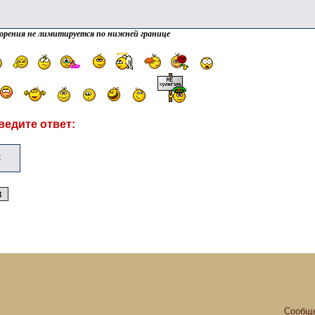
орения не лимитируется по нижней границе
ведите ответ:
Сообще