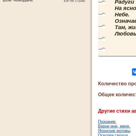
Радуги
На ясн
Небе.
Означа
Там, ж
Любовь
Количество пр
Общее количес
Другие стихи а
Познание.
Верни мне, меня.
Японские мотивы
Осколки сердца.