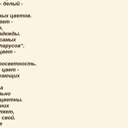
 белый -
евых цветов.
вет -
,
адежды.
 самых
парусов".
цвет -
просветность.
 цвет -
гающих
а
льно
сцветны.
 них
ляет,
 свой.
е