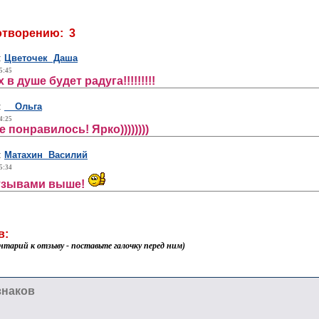
отворению: 3
:
Цветочек Даша
5:45
 в душе будет радуга!!!!!!!!!
:
_ Ольга
4:25
 понравилось! Ярко))))))))
:
Матахин Василий
5:34
отзывами выше!
в:
нтарий к отзыву - поставьте галочку перед ним)