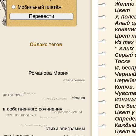
Желто -
Мобильный платёж
Цвет
У, пол
Алый ц
Конечно
Цвет н
Из тех
Облако тегов
" Алых 
Серый 
Тоска
И, бес
Черный
Перебе
Котов.
Чувств
Изнача
Все бе
Цвет у
Опреде
Каждый
Цвет ж