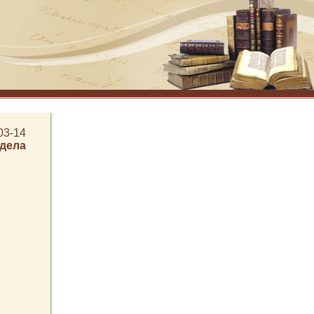
03-14
здела