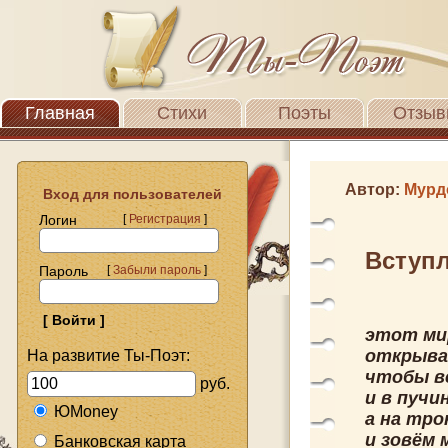
Главная
Стихи
Поэты
Отзыв
Автор:
Мурд
Вход для пользователей
Логин
[
Регистрация
]
Вступл
Пароль
[
Забыли пароль
]
этот ми
открыва
На развитие Ты-Поэт:
чтобы вс
руб.
и в пучи
ЮMoney
а на тро
и зовём 
Банковская карта