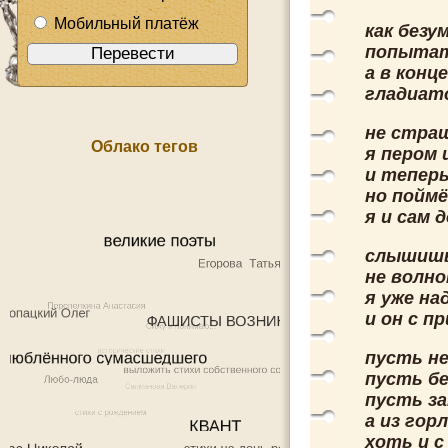
Мобильный платёж
как безу
попытат
а в конце
гладиат
не стра
Облако тегов
я пером 
и теперь
но поймё
я и сам 
слышишь
не волн
я уже на
и он с п
пусть не
пусть бе
пусть з
а из гор
хоть и с