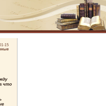
01-15
вные
ежду
а что
ь
не