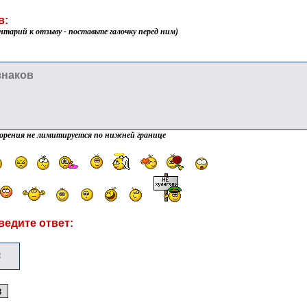
в:
нтарий к отзыву - поставьте галочку перед ним)
орения не лимитируется по нижней границе
ведите ответ: