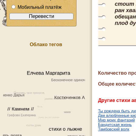
стоит 
Мобильный платёж
ран хв
обещан
плод ду
Облако тегов
Количество пр
Общее количес
Другие стихи а
Ты рождена быть ди
Две влюбленные ки
Мир моих фантазий
Бандитская жизнь
Тамбовский волк