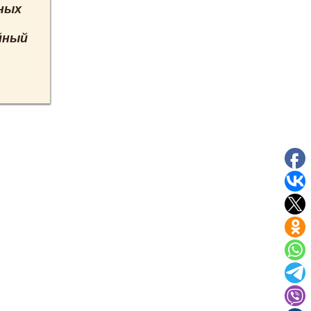
ных
йный