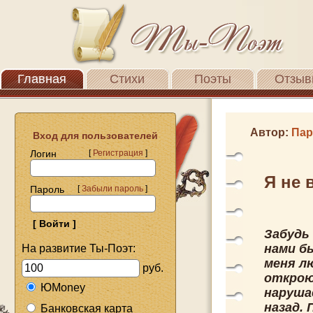
Главная
Стихи
Поэты
Отзыв
Автор:
Пар
Вход для пользователей
Логин
[
Регистрация
]
Я не 
Пароль
[
Забыли пароль
]
Забудь 
нами б
На развитие Ты-Поэт:
меня л
руб.
открою
ЮMoney
наруша
назад.
Банковская карта