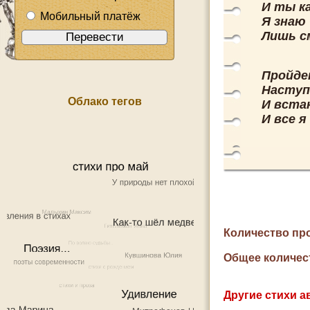
И ты ка
Мобильный платёж
Я знаю 
Лишь с
Пройдет
Наступи
Облако тегов
И вста
И все я
Количество пр
Общее количес
Другие стихи а