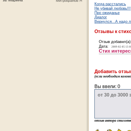
Когда расстались
Не убивай любовь!!!
Про ожиданье
Диалог
Вернулся...А надо 
Отзывы к стих
Отзыв добавил(а)
Дата:
2009-02-05 13:0
Стих интересн
Добавить отзы
(если необходим комме
Вы ввели:
0
отзыв автора стихотв