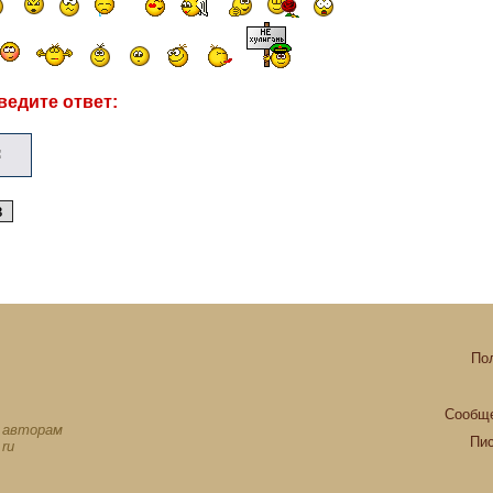
ведите ответ:
По
Сообще
х авторам
Пи
ru