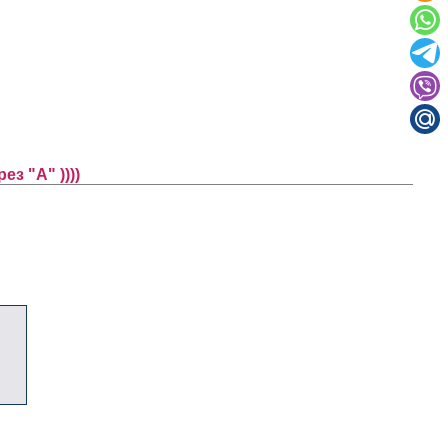
з "А" ))))