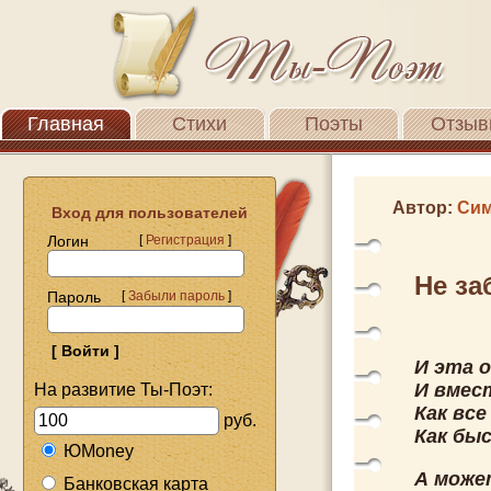
Главная
Стихи
Поэты
Отзыв
Автор:
Сим
Вход для пользователей
Логин
[
Регистрация
]
Не за
Пароль
[
Забыли пароль
]
И эта 
И вмест
На развитие Ты-Поэт:
Как все
руб.
Как бы
ЮMoney
А може
Банковская карта