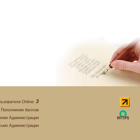
3
льзователи Online:
Пополнение баллов
ние Администрации
сьмо Администрации