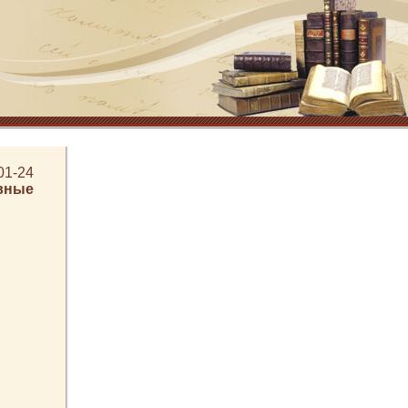
01-24
вные