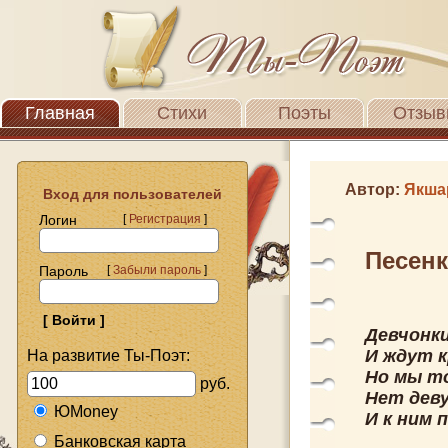
Главная
Стихи
Поэты
Отзыв
Автор:
Якша
Вход для пользователей
Логин
[
Регистрация
]
Песенк
Пароль
[
Забыли пароль
]
Девчонки
И ждут 
На развитие Ты-Поэт:
Но мы то
руб.
Нет дев
ЮMoney
И к ним 
Банковская карта