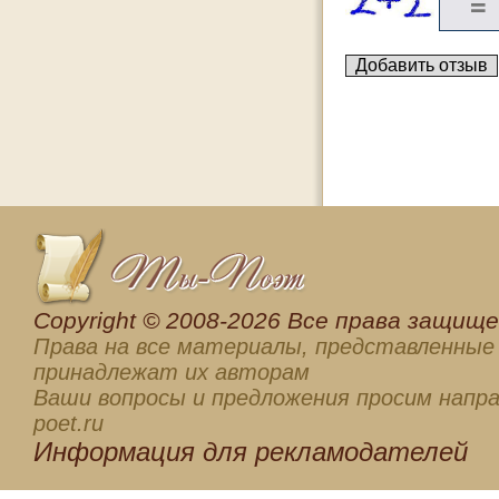
Сopyright © 2008-2026 Все права защищен
Права на все материалы, представленные 
принадлежат их авторам
Ваши вопросы и предложения просим напра
poet.ru
Информация для
рекламодателей