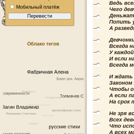
Ведь все
Мобильный платёж
Чего дев
Деньжат
Попить у
А развед
Девчонк
Облако тегов
Всегда н
У каждой
И если 
Всегда 
И ждать
Законом 
Чтобы о
А если п
На срок 
Не зря в
Всех дев
Что испо
А всех м