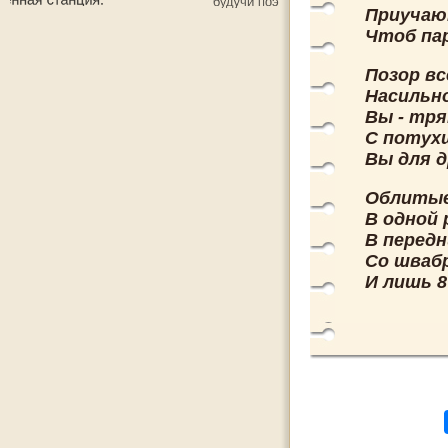
Приучаю
Чтоб па
Позор вс
Насильн
Вы - тря
С потух
Вы для д
Облитые
В одной 
В передн
Со швабр
И лишь 8