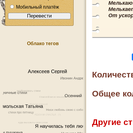
Мелькаю
Мобильный платёж
Мелькает
От ускор
Облако тегов
Количест
Общее ко
Другие ст