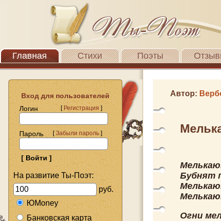
Главная
Стихи
Поэты
Отзыв
Автор:
Верб
Вход для пользователей
Логин
[
Регистрация
]
Мельк
Пароль
[
Забыли пароль
]
Мелькаю
Бубнят 
На развитие Ты-Поэт:
Мелькают
руб.
Мелькают
ЮMoney
Огни ме
Банковская карта