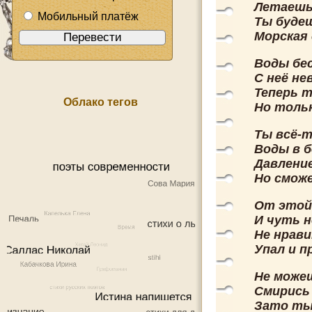
Летаешь
Мобильный платёж
Ты буде
Морская 
Воды бес
С неё не
Теперь т
Облако тегов
Но тольк
Ты всё-т
Воды в 
Давление
Но смож
От этой
И чуть н
Не нрави
Упал и п
Не може
Смирись 
Зато ты