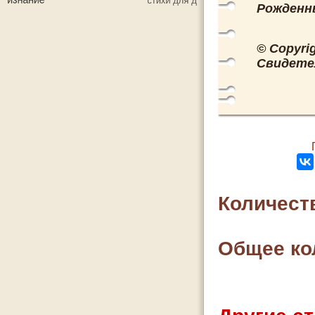
Рожденны
© Copyri
Свидете
Количест
Общее ко