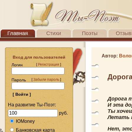
Главная
Стихи
Поэты
Отзыв
Автор:
Воло
Вход для пользователей
Логин
[
Регистрация
]
Дорога 
Пароль
[
Забыли пароль
]
Дорога т
И эта до
На развитие Ты-Поэт:
Ты хочеш
руб.
Летать 
ЮMoney
Нет, это
Банковская карта