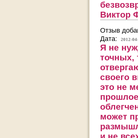
безвозвр
Виктор 
Отзыв добав
Дата:
2012-04
Я не нуж
точных, 
отверга
своего в
это не м
прошлое,
облегчен
может пр
размышл
и не все