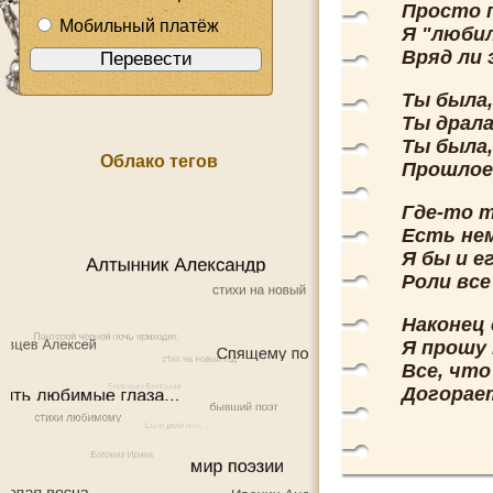
Просто 
Мобильный платёж
Я "любил
Вряд ли 
Ты была,
Ты драла
Ты была,
Облако тегов
Прошлое
Где-то т
Есть не
Я бы и е
Роли все
Наконец
Я прошу
Все, что
Догорает