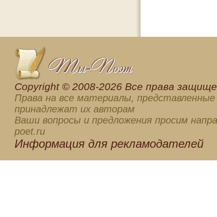
Сopyright © 2008-2026 Все права защищен
Права на все материалы, представленные 
принадлежат их авторам
Ваши вопросы и предложения просим напра
poet.ru
Информация для
рекламодателей