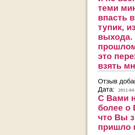
теми ми
впасть в
тупик, и
выхода.
прошлом 
это пере
взять мн
Отзыв добав
Дата:
2012-04
С Вами н
более о
что Вы з
пришло м