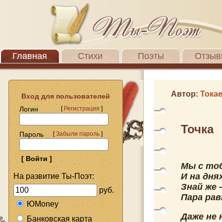
Главная
Стихи
Поэты
Отзыв
Автор:
Тока
Вход для пользователей
Логин
[
Регистрация
]
Точка
Пароль
[
Забыли пароль
]
Мы с то
И на дня
На развитие Ты-Поэт:
Знай же 
руб.
Пара рав
ЮMoney
Даже не 
Банковская карта