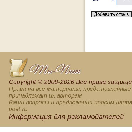
Сopyright © 2008-2026 Все права защищен
Права на все материалы, представленные 
принадлежат их авторам
Ваши вопросы и предложения просим напра
poet.ru
Информация для
рекламодателей