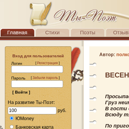
Главная
Стихи
Поэты
Отзыв
Автор:
полк
Вход для пользователей
Логин
[
Регистрация
]
ВЕСЕН
Пароль
[
Забыли пароль
]
Просыпа
Груз неи
На развитие Ты-Поэт:
В гости 
руб.
Всюду тя
ЮMoney
По приго
Банковская карта