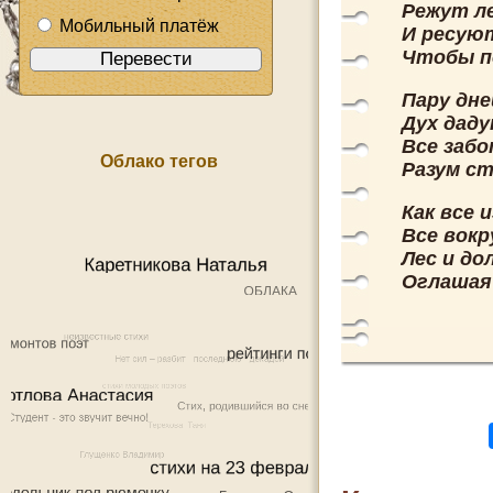
Режут ле
Мобильный платёж
И ресуют
Чтобы п
Пару дне
Дух даду
Все забо
Облако тегов
Разум с
Как все 
Все вокр
Лес и до
Оглашая