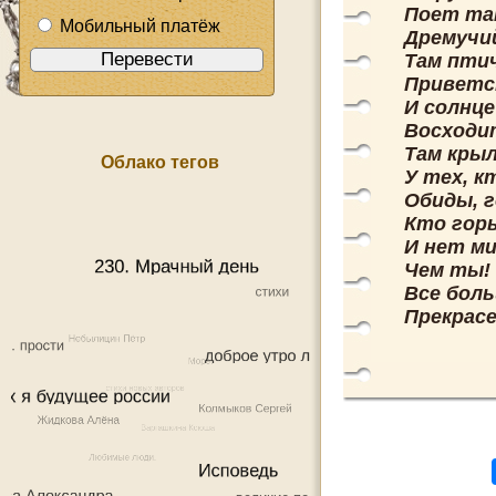
Поет та
Мобильный платёж
Дремучий
Там пти
Приветс
И солнце
Восходит
Там кры
Облако тегов
У тех, к
Обиды, 
Кто гор
И нет ми
Чем ты!
Все бол
Прекрасе