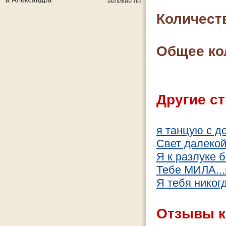
Количест
Общее ко
Другие ст
я танцую с д
Свет далекой
Я к разлуке б
Тебе МИЛА...
Я тебя никогд
Отзывы к