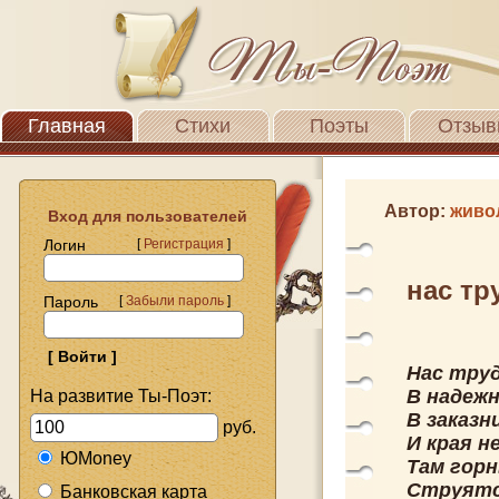
Главная
Стихи
Поэты
Отзыв
Автор:
живо
Вход для пользователей
Логин
[
Регистрация
]
нас тр
Пароль
[
Забыли пароль
]
Нас тру
В надежн
На развитие Ты-Поэт:
В заказн
руб.
И края н
ЮMoney
Там гор
Струятся
Банковская карта