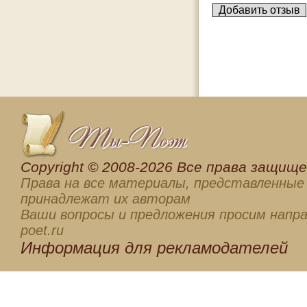
Сopyright © 2008-2026 Все права защищен
Права на все материалы, представленные 
принадлежат их авторам
Ваши вопросы и предложения просим напра
poet.ru
Информация для
рекламодателей