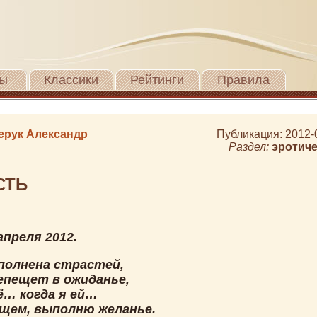
ы
Классики
Рейтинги
Правила
ерук Александр
Публикация: 2012-
Раздел:
эротич
СТЬ
 апреля 2012.
сполнена страстей,
епещет в ожиданье,
ё… когда я ей…
бщем, выполню желанье.