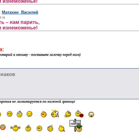
и изнеможенье!
:
Матахин Василий
9:36
ть – нам парить,
и изнеможенье!
в:
нтарий к отзыву - поставьте галочку перед ним)
орения не лимитируется по нижней границе