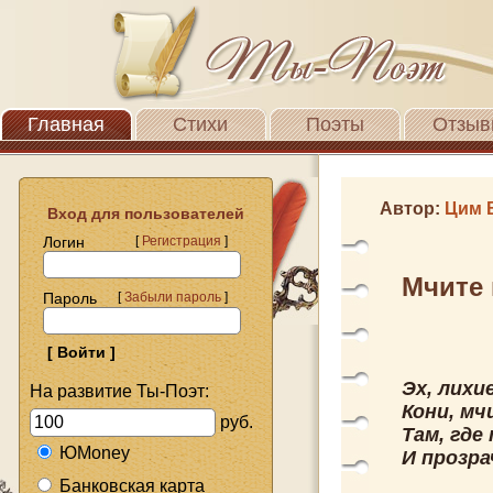
Главная
Стихи
Поэты
Отзыв
Автор:
Цим 
Вход для пользователей
Логин
[
Регистрация
]
Мчите 
Пароль
[
Забыли пароль
]
Эх, лихи
На развитие Ты-Поэт:
Кони, мч
руб.
Там, где
ЮMoney
И прозра
Банковская карта