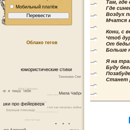
Там, где
Мобильный платёж
Где сине
Воздух 
Мчатся в
Кони, с 
Чтоб дур
Облако тегов
От беды
Больше 
Я на тра
Буду бег
Позабуде
Станет 