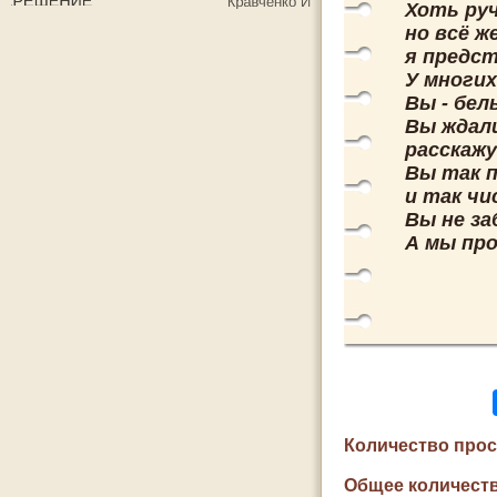
Хоть руч
но всё же
я предст
У многих
Вы - бел
Вы ждали
расскаж
Вы так п
и так чи
Вы не за
А мы про
Количество про
Общее количеств