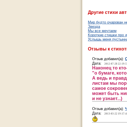
Другие стихи авт
Мир будто очарован н
Звезда
Мы все мечтаем
Короткие стишки про 
Услышь меня пустынн
Отзывы к стихо
Отзыв добавил(а):
Дата:
2012-07-28 22:19:5
Наконец то кто
"о бумаге, кото
А ведь и правд
листам мы по
самое сокрове
может быть ни
и не узнает...)
Отзыв добавил(а):
Дата:
2013-03-22 19:17:4