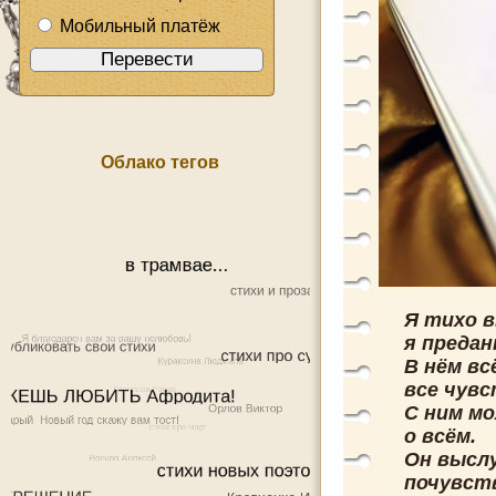
Мобильный платёж
Облако тегов
Я тихо 
я предан
В нём вс
все чувс
С ним м
о всём.
Он высл
почувст