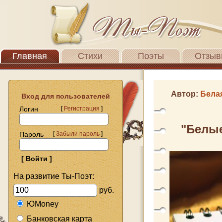
Главная
Стихи
Поэты
Отзыв
Автор:
Бела
Вход для пользователей
Логин
[
Регистрация
]
"Белы
Пароль
[
Забыли пароль
]
На развитие Ты-Поэт:
руб.
ЮMoney
Банковская карта