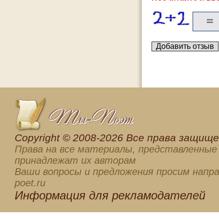
Сopyright © 2008-2026 Все права защищен
Права на все материалы, представленные 
принадлежат их авторам
Ваши вопросы и предложения просим напра
poet.ru
Информация для
рекламодателей