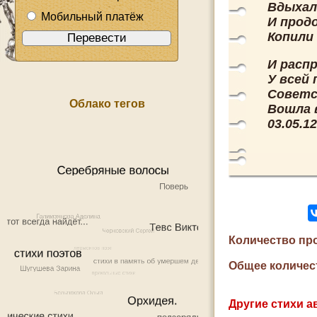
Вдыхал
Мобильный платёж
И прод
Копили
И расп
У всей 
Советс
Облако тегов
Вошла 
03.05.12
Количество пр
Общее количес
Другие стихи а