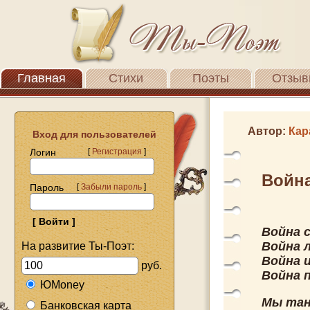
Главная
Стихи
Поэты
Отзыв
Автор:
Кар
Вход для пользователей
Логин
[
Регистрация
]
Война
Пароль
[
Забыли пароль
]
Война 
Война 
На развитие Ты-Поэт:
Война 
руб.
Война п
ЮMoney
Мы тан
Банковская карта