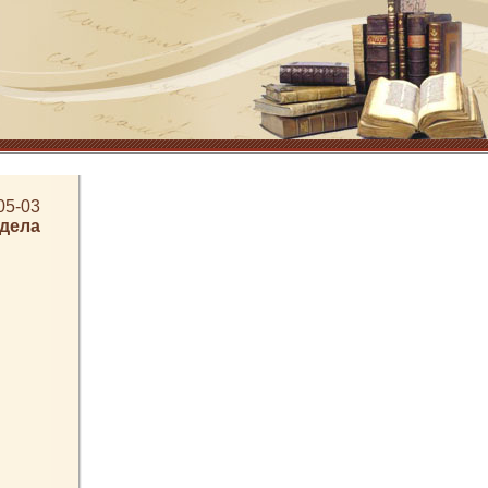
05-03
здела