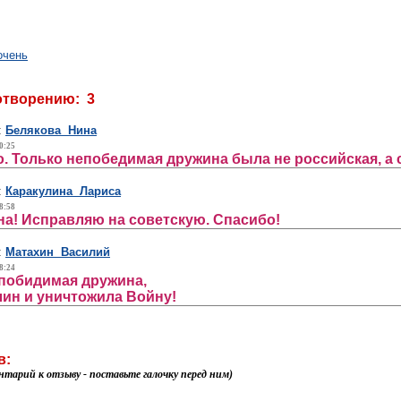
очень
отворению: 3
:
Белякова Нина
0:25
. Только непобедимая дружина была не российская, а 
:
Каракулина Лариса
8:58
на! Исправляю на советскую. Спасибо!
:
Матахин Василий
8:24
побидимая дружина,
ин и уничтожила Войну!
в:
нтарий к отзыву - поставьте галочку перед ним)