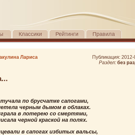
ы
Классики
Рейтинги
Правила
акулина Лариса
Публикация: 2012-
Раздел:
без ра
...
стучала по брусчатке сапогами,
летела черным дымом в облаках.
играла в лотерею со смертями,
исала черной краской на полях.
цевали в сапогах избитых вальсы,