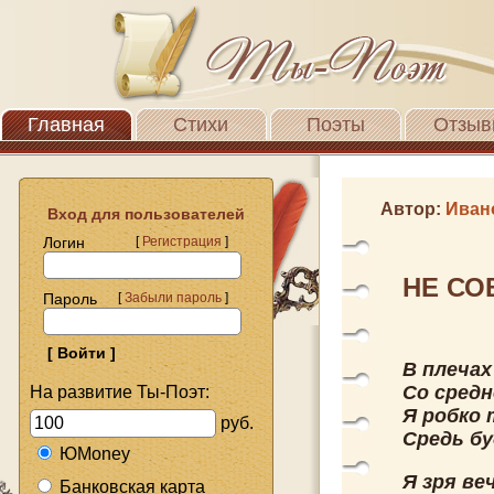
Главная
Стихи
Поэты
Отзыв
Автор:
Иван
Вход для пользователей
Логин
[
Регистрация
]
НЕ СО
Пароль
[
Забыли пароль
]
В плечах
Со средн
На развитие Ты-Поэт:
Я робко 
руб.
Средь бу
ЮMoney
Я зря в
Банковская карта