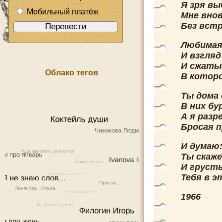
Я зря вы
Мобильный платёж
Мне внов
Без встр
Любимая,
И взгля
И сжаты
Облако тегов
В котор
Ты дома 
В них бу
А я раз
Бросая 
И думаю:
Ты скаже
И груст
Тебя в э
1966