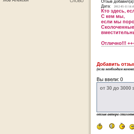
Отзыв добавил(а)
Дата:
2012-05-11 14:4
Кто здесь, е
С кем мы,
если мы пор
Сколоченные
вместительны
Отлично!!! ++
Добавить отзы
(если необходим комме
Вы ввели:
0
отзыв автора стихотв