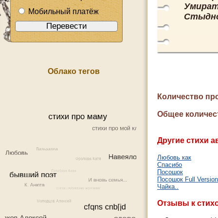
Умират
Мобильный платёж
Стыдно 
Облако тегов
Количество пр
Общее количес
Другие стихи а
Любовь как
Спасибо
Посошок
Посошок Full Version
Чайка..
Отзывы к стих