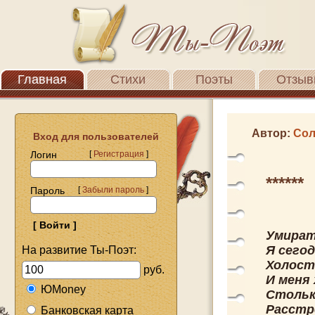
Главная
Стихи
Поэты
Отзыв
Автор:
Сол
Вход для пользователей
Логин
[
Регистрация
]
******
Пароль
[
Забыли пароль
]
Умират
Я сегод
На развитие Ты-Поэт:
Холост
руб.
И меня
ЮMoney
Стольк
Расстр
Банковская карта