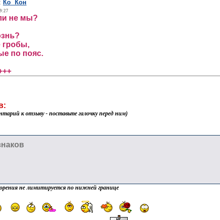
:
Ко Кон
9:27
сли не мы?
ознь?
 гробы,
е по пояс.
+++
в:
нтарий к отзыву - поставьте галочку перед ним)
орения не лимитируется по нижней границе