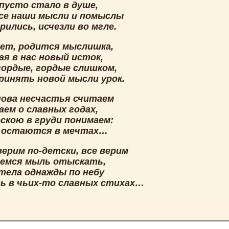
 пусто стало в душе,
все наши мысли и помыслы
ились, исчезли во мгле.
ает, родится мыслишка,
ая в нас новый исток,
гордые, гордые слишком,
ринять новой мысли урок.
нова несчастья считаем
аем о славных годах,
оскою в груди понимаем:
а остаются в мечтах…
верим по-детски, все верим
емся мыль отыскать,
тела однажды по небу
сь в чьих-то славных стихах…