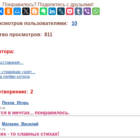
Понравилось? Поделитесь с друзьями!
осмотров пользователями:
10
тво просмотров: 811
втора:
сставания...
страницах газет...
а любви хотела
отворению: 2
:
Ляхов Игорь
0:46
тся в мечтах... понравилось.
:
Матахин Василий
7:16
их - то славных стихах!