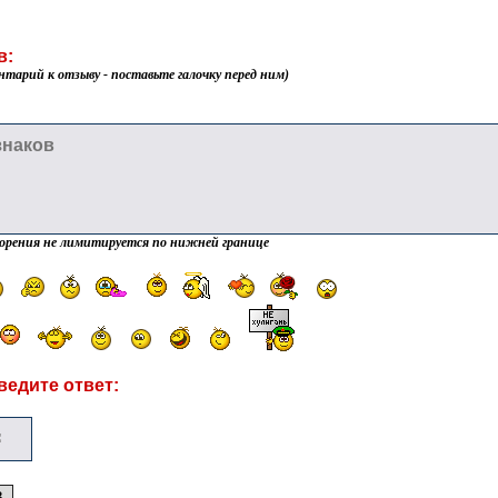
в:
нтарий к отзыву - поставьте галочку перед ним)
орения не лимитируется по нижней границе
ведите ответ: