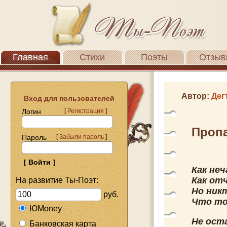
Главная
Стихи
Поэты
Отзыв
Автор:
Дег
Вход для пользователей
Логин
[
Регистрация
]
Проп
Пароль
[
Забыли пароль
]
Как не
Как от
На развитие Ты-Поэт:
Но никт
руб.
Что то
ЮMoney
Не ост
Банковская карта