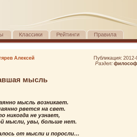
ы
Классики
Рейтинги
Правила
тярев Алексей
Публикация: 2012-
Раздел:
философ
авшая мысль
чаянно мысль возникает.
чаянно рвется на свет.
о никогда не узнает,
й мысли, увы, больше нет.
алось от мысли и поросли…