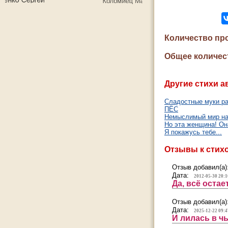
Количество пр
Общее количес
Другие стихи а
Сладостные муки ра
ПЁС
Немыслимый мир на 
Но эта женщина! Он
Я покажусь тебе...
Отзывы к стих
Отзыв добавил(а)
Дата:
2012-05-30 20:1
Да, всё остае
Отзыв добавил(а)
Дата:
2025-12-22 09:4
И лилась в чь