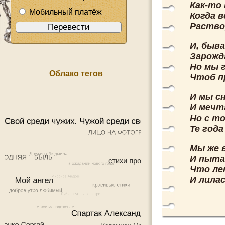
Как-то
Мобильный платёж
Когда 
Раствор
И, быв
Зарожд
Но мы 
Облако тегов
Чтоб п
И мы с
И мечт
Но с т
Те год
Мы же 
И пыта
Что ле
И лила