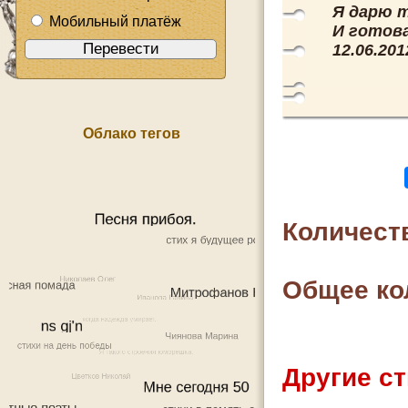
Я дарю т
Мобильный платёж
И готова
12.06.201
Облако тегов
Количест
Общее ко
Другие ст