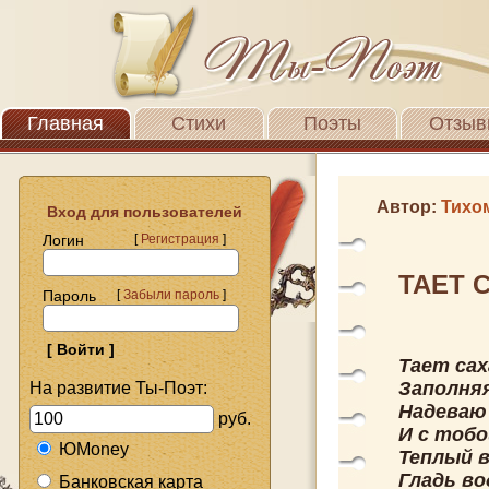
Главная
Стихи
Поэты
Отзыв
Автор:
Тихо
Вход для пользователей
Логин
[
Регистрация
]
ТАЕТ СА
Пароль
[
Забыли пароль
]
Тает сах
Заполняя
На развитие Ты-Поэт:
Надеваю
руб.
И с тобо
ЮMoney
Теплый в
Гладь во
Банковская карта