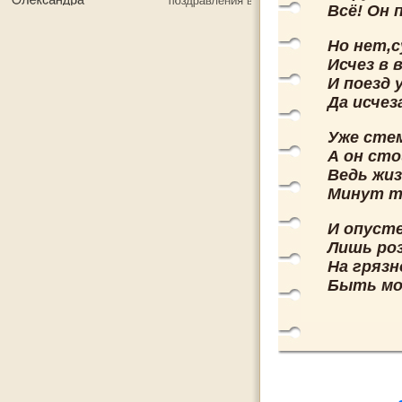
Всё! Он 
Но нет,
Исчез в 
И поезд 
Да исчез
Уже стем
А он сто
Ведь жиз
Минут те
И опусте
Лишь ро
На грязн
Быть мож