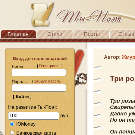
Главная
Стихи
Поэты
Отзыв
Автор:
Жмур
Вход для пользователей
Логин
[
Регистрация
]
Три р
Пароль
[
Забыли пароль
]
Три розы
Свирепы
На развитие Ты-Поэт:
Давно уж
руб.
Но он те
ЮMoney
Он пони
Банковская карта