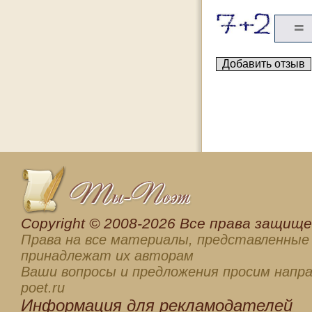
Сopyright © 2008-2026 Все права защищен
Права на все материалы, представленные 
принадлежат их авторам
Ваши вопросы и предложения просим напра
poet.ru
Информация для
рекламодателей