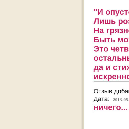
"И опуст
Лишь ро
На грязн
Быть мож
Это чет
остальн
да и сти
искренно
Отзыв добав
Дата:
2013-05
ничего...