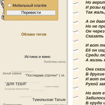
Но верит
Мобильный платёж
И розы к
Так жаль
А он дав
Но не пр
Он через
Облако тегов
Сказать 
И вот т
Её он и
Среди лю
А жизнь 
Она сказ
В другие
И вот о
Рукой за
Но вот е
Забилось
В груди 