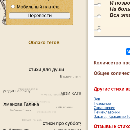
И позв
Мобильный платёж
На бол
Вся эта
Облако тегов
Количество пр
Общее количес
Другие стихи а
Зов
Неземное
Скольжение
Печки-лавочки
Закаты, Красимир Г
Отзывы к стих