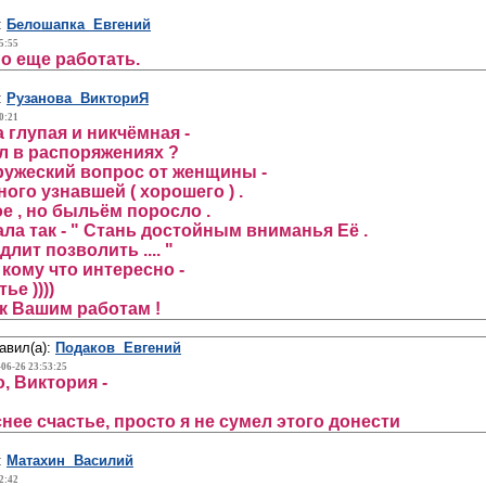
:
Белошапка Евгений
5:55
о еще работать.
:
Рузанова ВикториЯ
0:21
 глупая и никчёмная -
л в распоряжениях ?
ружеский вопрос от женщины -
ого узнавшей ( хорошего ) .
е , но быльём поросло .
ла так - " Стань достойным вниманья Её .
длит позволить .... "
 кому что интересно -
ье ))))
к Вашим работам !
авил(а):
Подаков Евгений
-06-26 23:53:25
, Виктория -
нее счастье, просто я не сумел этого донести
:
Матахин Василий
2:42