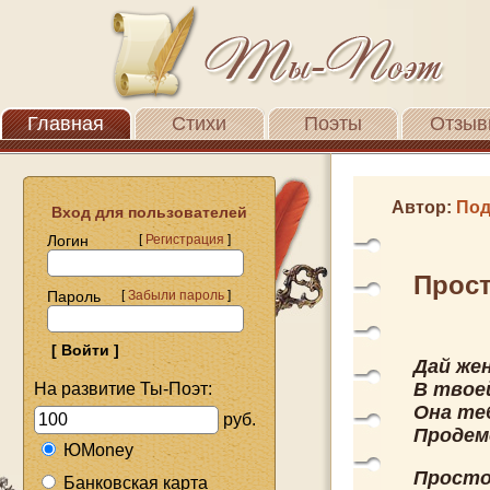
Главная
Стихи
Поэты
Отзыв
Автор:
Под
Вход для пользователей
Логин
[
Регистрация
]
Прост
Пароль
[
Забыли пароль
]
Дай же
В твое
На развитие Ты-Поэт:
Она те
руб.
Продем
ЮMoney
Просто
Банковская карта