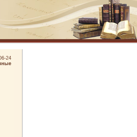
06-24
вные