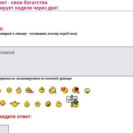
вет - свои богатства
рует недели через две!
в:
нтарий к отзыву - поставьте галочку перед ним)
орения не лимитируется по нижней границе
ведите ответ: