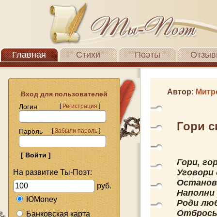
Главная
Стихи
Поэты
Отзыв
Автор:
Митр
Вход для пользователей
Логин
[
Регистрация
]
Гори с
Пароль
[
Забыли пароль
]
Гори, го
Уговори
На развитие Ты-Поэт:
Останов
руб.
Наполни
ЮMoney
Роди люб
Отбрось
Банковская карта