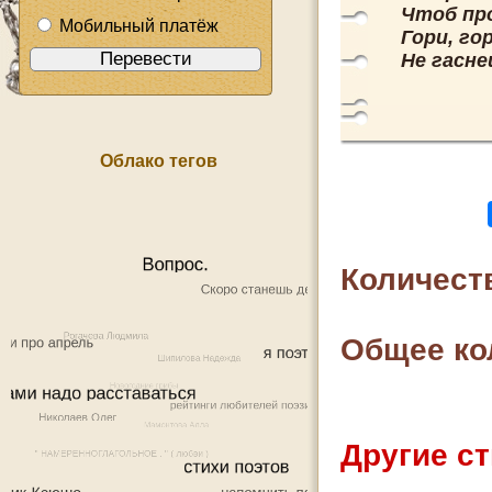
Чтоб пр
Мобильный платёж
Гори, го
Не гасне
Облако тегов
Количест
Общее ко
Другие ст