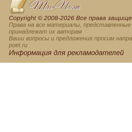
Сopyright © 2008-2026 Все права защищен
Права на все материалы, представленные 
принадлежат их авторам
Ваши вопросы и предложения просим напра
poet.ru
Информация для
рекламодателей