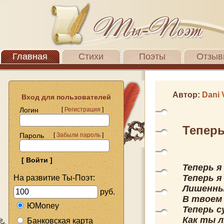
Главная
Стихи
Поэты
Отзыв
Автор:
Dani 
Вход для пользователей
Логин
[
Регистрация
]
Теперь
Пароль
[
Забыли пароль
]
Теперь я
Теперь я
На развитие Ты-Поэт:
Лишенны
руб.
В твоем 
ЮMoney
Теперь 
Как ты л
Банковская карта