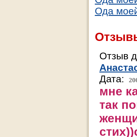
Ода моей
Отзывы
Отзыв д
Анаста
Дата:
20
мне к
так п
женщи
стих)