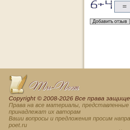
Сopyright © 2008-2026 Все права защищен
Права на все материалы, представленные 
принадлежат их авторам
Ваши вопросы и предложения просим напра
poet.ru