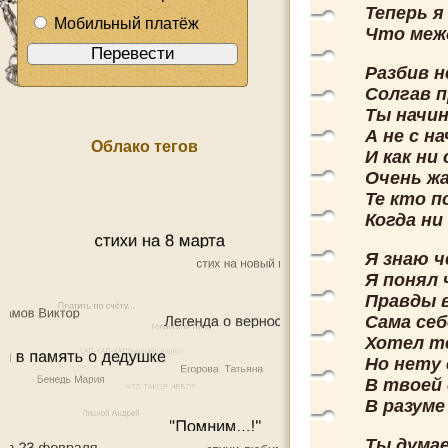
Теперь я
Мобильный платёж
Что меж
Разбив н
Солгав п
Ты начин
А не с на
Облако тегов
И как ни
Очень жа
Те кто п
Когда ни
Я знаю 
Я понял 
Правды в
Сама себ
Хотел т
Но нету 
В твоей 
В разум
Ты дума